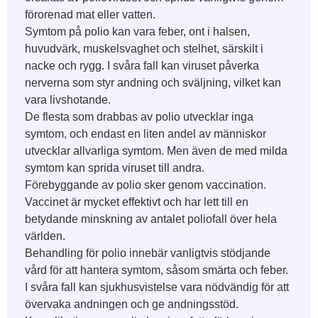
förorenad mat eller vatten.
Symtom på polio kan vara feber, ont i halsen,
huvudvärk, muskelsvaghet och stelhet, särskilt i
nacke och rygg. I svåra fall kan viruset påverka
nerverna som styr andning och sväljning, vilket kan
vara livshotande.
De flesta som drabbas av polio utvecklar inga
symtom, och endast en liten andel av människor
utvecklar allvarliga symtom. Men även de med milda
symtom kan sprida viruset till andra.
Förebyggande av polio sker genom vaccination.
Vaccinet är mycket effektivt och har lett till en
betydande minskning av antalet poliofall över hela
världen.
Behandling för polio innebär vanligtvis stödjande
vård för att hantera symtom, såsom smärta och feber.
I svåra fall kan sjukhusvistelse vara nödvändig för att
övervaka andningen och ge andningsstöd.