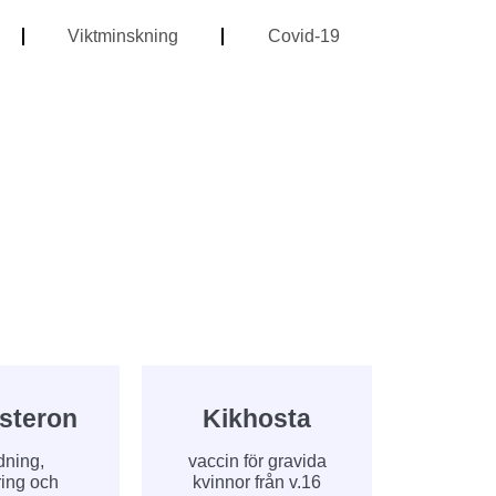
Viktminskning
Covid-19
steron
Kikhosta
dning,
vaccin för gravida
ring och
kvinnor från v.16