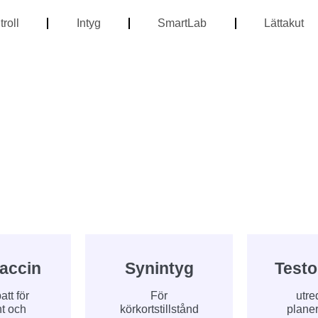
roll
Intyg
SmartLab
Lättakut
accin
Synintyg
Testo
tt för
För
utre
t och
körkortstillstånd
plane