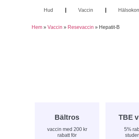
Hud
Vaccin
Hälsokont
Hem
»
Vaccin
»
Resevaccin
»
Hepatit-B
Bältros
TBE v
vaccin med 200 kr
5% raba
rabatt för
studen