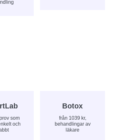
ndling
rtLab
Botox
 prov som
från 1039 kr,
 enkelt och
behandlingar av
abbt
läkare