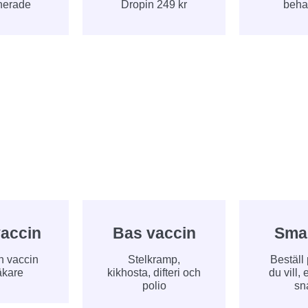
nerade
Dropin 249 kr
beha
accin
Bas vaccin
Sma
h vaccin
Stelkramp,
Beställ
äkare
kikhosta, difteri och
du vill,
polio
sn