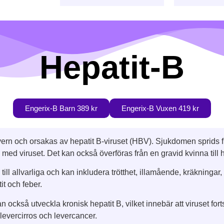
Hepatit-B
Engerix-B Barn 389 kr
Engerix-B Vuxen 419 kr
ern och orsakas av hepatit B-viruset (HBV). Sjukdomen sprids 
 med viruset. Det kan också överföras från en gravid kvinna till
ill allvarliga och kan inkludera trötthet, illamående, kräkningar
t och feber.
också utveckla kronisk hepatit B, vilket innebär att viruset fortsä
 levercirros och levercancer.