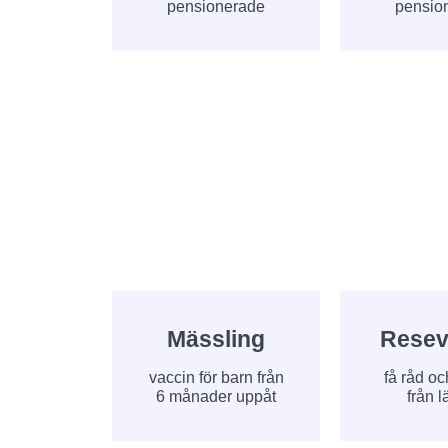
pensionerade
pensio
Mässling
Resev
vaccin för barn från
få råd oc
6 månader uppåt
från l