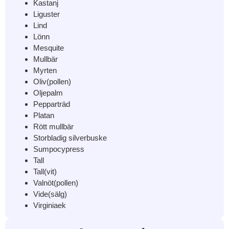
Kastanj
Liguster
Lind
Lönn
Mesquite
Mullbär
Myrten
Oliv(pollen)
Oljepalm
Pepparträd
Platan
Rött mullbär
Storbladig silverbuske
Sumpocypress
Tall
Tall(vit)
Valnöt(pollen)
Vide(sälg)
Virginiaek