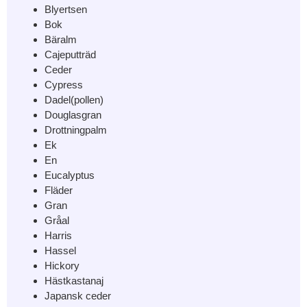
Blyertsen
Bok
Bäralm
Cajeputträd
Ceder
Cypress
Dadel(pollen)
Douglasgran
Drottningpalm
Ek
En
Eucalyptus
Fläder
Gran
Gråal
Harris
Hassel
Hickory
Hästkastanaj
Japansk ceder